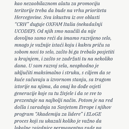
kao nezaobilaznom alatu za promociju
teritorije treba da bude na vrhu prioriteta
Hercegovine. Sva iskustva iz ove oblasti
“CRH” duguje OXFAM Italia (nekadašnji
UCODEP). Od njih smo naučili da nije
dovoljno samo reći da imamo razvijeno selo,
mnogo je važnije istaći koju i kakvu priču sa
sobom nosi to selo, zašto bi ga trebalo posjetiti
u krajnjem, i zašto se zadržati tu na nekoliko
dana. U sam razvoj sela, neophodno je
uključiti maksimalno i struku, s ciljem da se
kuće sačuvaju u izvornom stanju, sa tragom
istorije na njima, da onaj ko dođe osjeti
generacije koje su tu živjele i da se sve to
prezentuje na najbolji način. Potom je na red
došla i saradnja sa Savjetom Evrope i njihov
program “Akademija za lidere” i ELoGE
proces koji su ukazali koliko je važno da
lokalne zajednice permanentno rade na