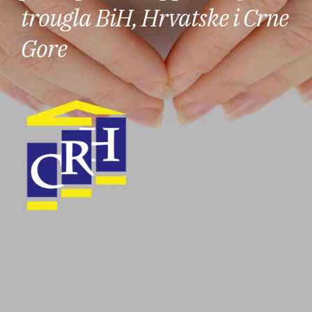
trougla BiH, Hrvatske i Crne
Gore