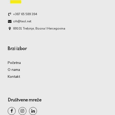
+387 65 589 394
crh@teol.net
89101 Trebinje, Bosna I Hercegovina
Brzi izbor
Početna
O nama
Kontakt
Društvene mreže