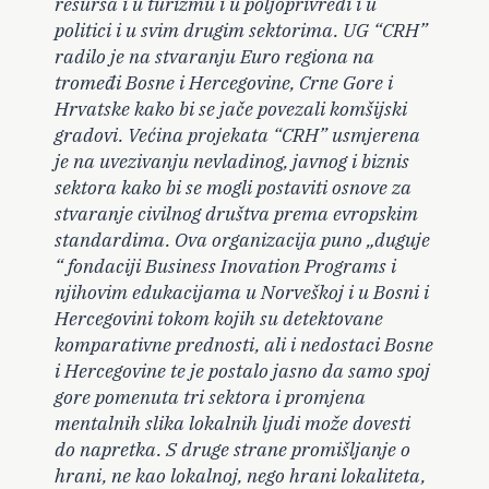
resursa i u turizmu i u poljoprivredi i u
politici i u svim drugim sektorima. UG “CRH”
radilo je na stvaranju Euro regiona na
tromeđi Bosne i Hercegovine, Crne Gore i
Hrvatske kako bi se jače povezali komšijski
gradovi. Većina projekata “CRH” usmjerena
je na uvezivanju nevladinog, javnog i biznis
sektora kako bi se mogli postaviti osnove za
stvaranje civilnog društva prema evropskim
standardima. Ova organizacija puno „duguje
“ fondaciji Business Inovation Programs i
njihovim edukacijama u Norveškoj i u Bosni i
Hercegovini tokom kojih su detektovane
komparativne prednosti, ali i nedostaci Bosne
i Hercegovine te je postalo jasno da samo spoj
gore pomenuta tri sektora i promjena
mentalnih slika lokalnih ljudi može dovesti
do napretka. S druge strane promišljanje o
hrani, ne kao lokalnoj, nego hrani lokaliteta,