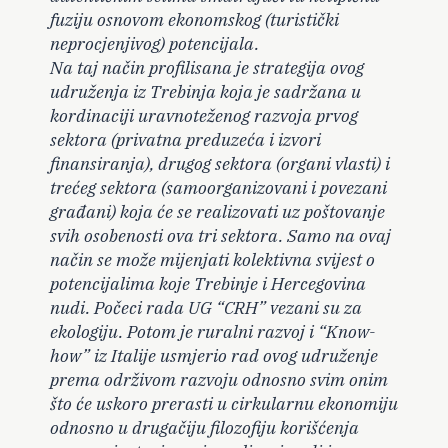
fuziju osnovom ekonomskog (turistički
neprocjenjivog) potencijala.
Na taj način profilisana je strategija ovog
udruženja iz Trebinja koja je sadržana u
kordinaciji uravnoteženog razvoja prvog
sektora (privatna preduzeća i izvori
finansiranja), drugog sektora (organi vlasti) i
trećeg sektora (samoorganizovani i povezani
građani) koja će se realizovati uz poštovanje
svih osobenosti ova tri sektora. Samo na ovaj
način se može mijenjati kolektivna svijest o
potencijalima koje Trebinje i Hercegovina
nudi. Počeci rada UG “CRH” vezani su za
ekologiju. Potom je ruralni razvoj i “Know-
how” iz Italije usmjerio rad ovog udruženje
prema održivom razvoju odnosno svim onim
što će uskoro prerasti u cirkularnu ekonomiju
odnosno u drugačiju filozofiju korišćenja