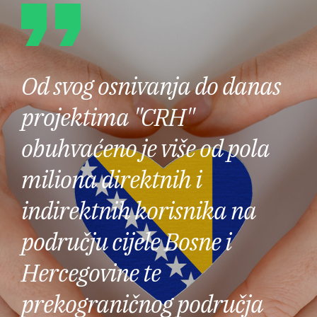
Od svog osnivanja do danas
projektima "CRH"
obuhvaćeno je više od pola
miliona direktnih i
indirektnih korisnika na
području cijele Bosne i
Hercegovine te
prekograničnog područja