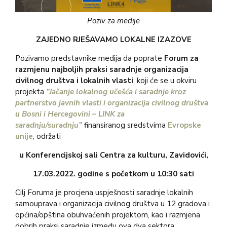
Poziv za medije
ZAJEDNO RJEŠAVAMO LOKALNE IZAZOVE
Pozivamo predstavnike medija da poprate
Forum za
razmjenu najboljih praksi saradnje organizacija
civilnog društva i lokalnih vlasti
, koji će se u okviru
projekta
”Jačanje lokalnog učešća i saradnje kroz
partnerstvo javnih vlasti i organizacija civilnog društva
u Bosni i Hercegovini – LINK za
saradnju/suradnju”
finansiranog sredstvima
Evropske
unije
, održati
u Konferencijskoj sali Centra za kulturu, Zavidovići,
17.03.2022. godine s početkom u 10:30 sati
Cilj Foruma je procjena uspješnosti saradnje lokalnih
samouprava i organizacija civilnog društva u 12 gradova i
općina/opština obuhvaćenih projektom, kao i razmjena
dobrih praksi saradnje između ova dva sektora.