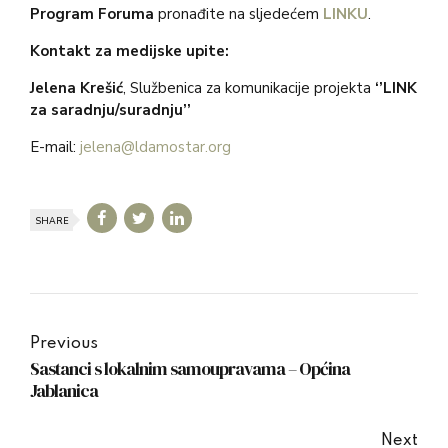
Program Foruma
pronađite na sljedećem
LINKU
.
Kontakt za medijske upite:
Jelena Krešić
, Službenica za komunikacije projekta
‘’LINK
za saradnju/suradnju’’
E-mail:
jelena@ldamostar.org
SHARE
Previous
Sastanci s lokalnim samoupravama – Općina
Jablanica
Next