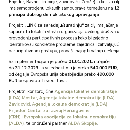
Prijedor, Ravno, Trebinje, Zavidovići i Žepče), a koji za cilj
ima samoprocjenu lokalnih samouprava temeljenu na
12
principa dobrog demokratskog upravljanja
.
Projekt
„LINK za saradnju/suradnju“
za cilj ima jačanje
kapaciteta lokalnih vlasti i organizacija civilnog društva u
provođenju participativnih procesa kako bi zajedno
identifikovali konkretne probleme zajednica i zahvaljujući
participativnom pristupu, pronašli najoptimalnija rješenja.
Sa implementacijom je počeo
01.01.2021.
i trajaće
do
31.12.2023.
, a vrijednost mu je preko
540.000
EUR
,
od čega je Evropska unija obezbijedila preko
490,000
EUR
bespovratnih sredstava
.
Projektni konzorcij čine
Agencija lokalne demokratije
(LDA) Mostar
,
Agencija lokalne demokratije (LDA)
Zavidovici
,
Agencija lokalne demokratije (LDA)
Prijedor
,
Centar za razvoj Hercegovine
(CRH)
i
Evropska asocijacija za lokalnu demokratiju
(ALDA)
, te pridruženi partner
ALDA Skoplje
.