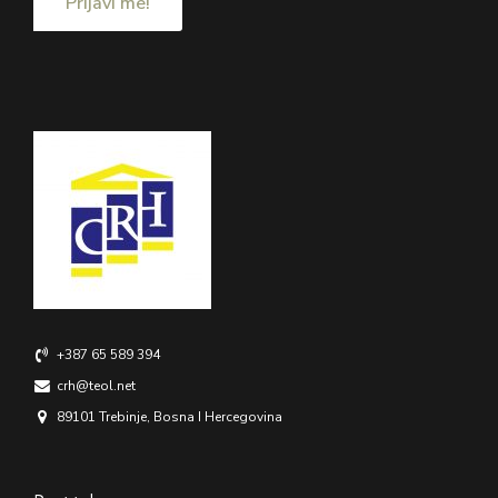
+387 65 589 394
crh@teol.net
89101 Trebinje, Bosna I Hercegovina