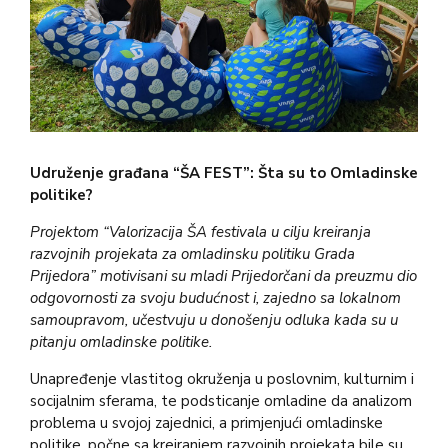
Udruženje građana “ŠA FEST”: Šta su to Omladinske
politike?
Projektom “Valorizacija ŠA festivala u cilju kreiranja
razvojnih projekata za
omladinsku politiku Grada
Prijedora” motivisani su mladi Prijedorčani da preuzmu dio
odgovornosti za svoju budućnost i, zajedno sa lokalnom
samoupravom, učestvuju u donošenju odluka kada su u
pitanju omladinske politike.
Unapređenje vlastitog okruženja u poslovnim, kulturnim i
socijalnim sferama, te podsticanje omladine da analizom
problema u svojoj zajednici, a primjenjući omladinske
politike, počne sa kreiranjem razvojnih projekata bile su