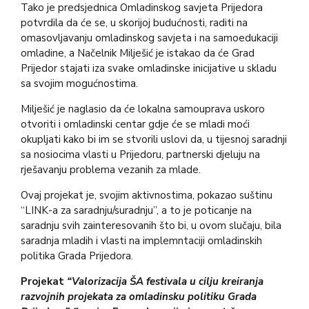
Tako je predsjednica Omladinskog savjeta Prijedora
potvrdila da će se, u skorijoj budućnosti, raditi na
omasovljavanju omladinskog savjeta i na samoedukaciji
omladine, a Načelnik Milješić je istakao da će Grad
Prijedor stajati iza svake omladinske inicijative u skladu
sa svojim mogućnostima.
Milješić je naglasio da će lokalna samouprava uskoro
otvoriti i omladinski centar gdje će se mladi moći
okupljati kako bi im se stvorili uslovi da, u tijesnoj saradnji
sa nosiocima vlasti u Prijedoru, partnerski djeluju na
rješavanju problema vezanih za mlade.
Ovaj projekat je, svojim aktivnostima, pokazao suštinu
“LINK-a za saradnju/suradnju”, a to je poticanje na
saradnju svih zainteresovanih što bi, u ovom slučaju, bila
saradnja mladih i vlasti na implemntaciji omladinskih
politika Grada Prijedora.
Projekat
“Valorizacija ŠA festivala u cilju kreiranja
razvojnih projekata za
omladinsku politiku Grada