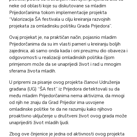
neke od oblasti koje su diskutovane sa mladim
Prijedorčanima tokom implementacije projekta
“Valorizacija ŠA festivala u cilju kreiranja razvojnih
projekata za omladinsku politiku Grada Prijedora”.
Ovaj projekat je, na praktičan način, pojasnio mladim
Prijedorčanima da su im vlasti parneri u kreiranju boljih
zajednica, ali samo onda kada i oni preuzmu dio obaveza i
odgovornosti u realizaciji omladinskih politika čijom
primjenom može da se unaprijedi život i rad u mnogim
sferama života mladih.
U pripremi za pisanje ovog projekta članovi Udruženja
građana (UG) “ŠA fest” iz Prijedora detektovali su da
među mladim Prijedorčanima nema aktivizma, da mnogi
od njih ne znaju da Grad Prijedor ima usvojene
omladinske politke te da ne razumiju kako njihovo
proaktivno uključenje u društveni život ovog grada može
unaprijediti život mladih ljudi.
Zbog ove činjenice je jedna od aktivnosti ovog projekta