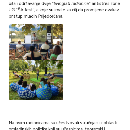
bila i održavanje dvije “
livinglab radionice”
antistres zone
UG “ŠA fest”, a koje su imale za cilj da promijene ovakav
pristup mladih Prijedorčana.
Na ovim radionicama su učestvovali stručnjaci iz oblasti
omladinskih politika koji su učesnicima, teoretski i