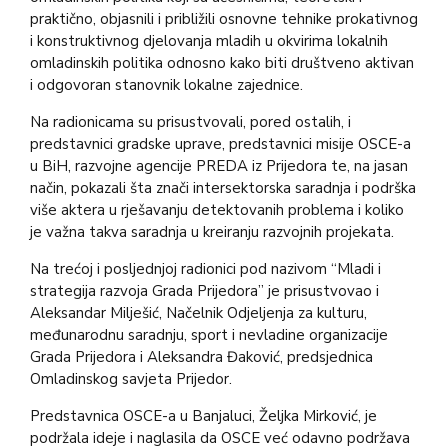
praktično, objasnili i približili osnovne tehnike prokativnog
i konstruktivnog djelovanja mladih u okvirima lokalnih
omladinskih politika odnosno kako biti društveno aktivan
i odgovoran stanovnik lokalne zajednice.
Na radionicama su prisustvovali, pored ostalih, i
predstavnici gradske uprave, predstavnici misije OSCE-a
u BiH, razvojne agencije PREDA iz Prijedora te, na jasan
način, pokazali šta znači intersektorska saradnja i podrška
više aktera u rješavanju detektovanih problema i koliko
je važna takva saradnja u kreiranju razvojnih projekata.
Na trećoj i posljednjoj radionici pod nazivom “Mladi i
strategija razvoja Grada Prijedora” je prisustvovao i
Aleksandar Milješić, Načelnik Odjeljenja za kulturu,
međunarodnu saradnju, sport i nevladine organizacije
Grada Prijedora i Aleksandra Đaković, predsjednica
Omladinskog savjeta Prijedor.
Predstavnica OSCE-a u Banjaluci, Željka Mirković, je
podržala ideje i naglasila da OSCE već odavno podržava