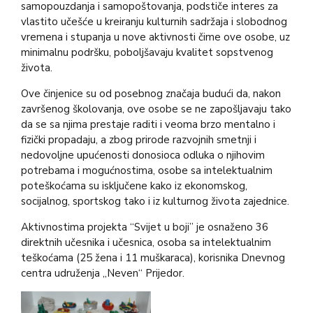
samopouzdanja i samopoštovanja, podstiče interes za
vlastito učešće u kreiranju kulturnih sadržaja i slobodnog
vremena i stupanja u nove aktivnosti čime ove osobe, uz
minimalnu podršku, poboljšavaju kvalitet sopstvenog
života.
Ove činjenice su od posebnog značaja budući da, nakon
završenog školovanja, ove osobe se ne zapošljavaju tako
da se sa njima prestaje raditi i veoma brzo mentalno i
fizički propadaju, a zbog prirode razvojnih smetnji i
nedovoljne upućenosti donosioca odluka o njihovim
potrebama i mogućnostima, osobe sa intelektualnim
poteškoćama su isključene kako iz ekonomskog,
socijalnog, sportskog tako i iz kulturnog života zajednice.
Aktivnostima projekta “Svijet u boji” je osnaženo 36
direktnih učesnika i učesnica, osoba sa intelektualnim
teškoćama (25 žena i 11 muškaraca), korisnika Dnevnog
centra udruženja „Neven“ Prijedor.