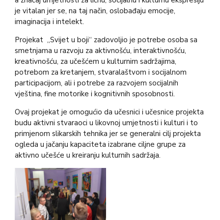
a značaj umjetnosti za ličnu, socijalnu i kulturnu ekspresiju
je vitalan jer se, na taj način, oslobađaju emocije,
imaginacija i intelekt.
Projekat „Svijet u boji“ zadovoljio je potrebe osoba sa
smetnjama u razvoju za aktivnošću, interaktivnošću,
kreativnošću, za učešćem u kulturnim sadržajima,
potrebom za kretanjem, stvaralaštvom i socijalnom
participacijom, ali i potrebe za razvojem socijalnih
vještina, fine motorike i kognitivnih sposobnosti.
Ovaj projekat je omogućio da učesnici i učesnice projekta
budu aktivni stvaraoci u likovnoj umjetnosti i kulturi i to
primjenom slikarskih tehnika jer se generalni cilj projekta
ogleda u jačanju kapaciteta izabrane ciljne grupe za
aktivno učešće u kreiranju kulturnih sadržaja.