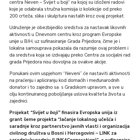
centra Neven – Svijet u boji“ na kojoj su izloženi radovi
koje je odabrala stručna komisija iz kolekcije od preko
200 crteža, slika i skulptura nastalih kroz ovaj projekat.
Udruženje je obezbijedilo sredstva za nastavak likovnih
aktivnosti u Dnevnom centru kroz program Evropske
unije u BIH, uz sufinasiranje Grada Prijedora, čime je i
lokalna samouprava pokazala da razumije ovaj problem i
da sredstva koja se izdvajaju preko Centra za socijalni rad
grada Prijedora nisu dovoljna za ovakve akcije.
Ponukani ovim uspjehom “Neveni” će nastaviti aktivnosti
na praćenju i apliciranju kod domaćih i međunarodnih
donator i to zajedno sa s Gradskom upravom, a sve u
cilju kontinuiranog poboljšanja uslova kvalteta života u
zajednici.
Projekat
“Svijet u boji”
finasira Evropska unija iz
grant šeme projekta “Jačanje lokalnog učešća i
saradnje kroz partnerstvo javnih vlasti i organizacija
civilnog društva u Bosni i Hercegovini – LINK za
saradnju/suradnju (LINK4Cooperation)”, a sufinansira