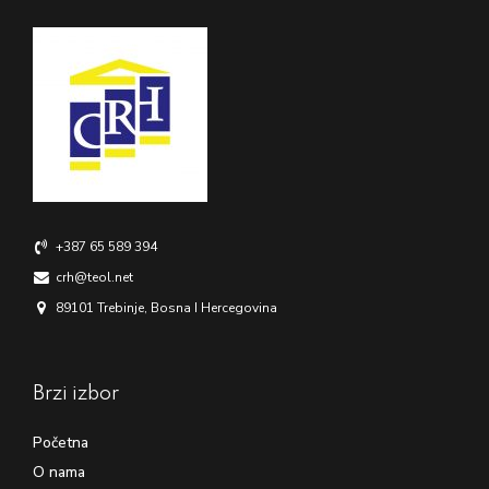
+387 65 589 394
crh@teol.net
89101 Trebinje, Bosna I Hercegovina
Brzi izbor
Početna
O nama